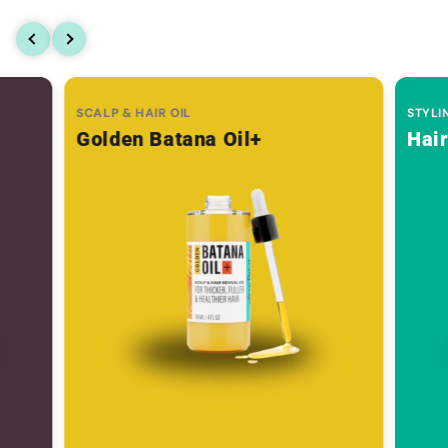
SCALP & HAIR OIL
STYLI
Golden Batana Oil+
Hai